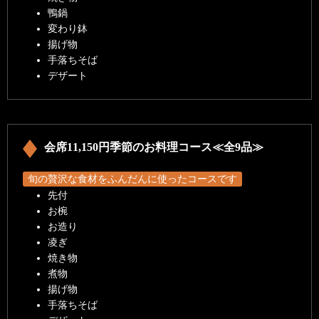
鴨鍋
変わり鉢
揚げ物
手落ちそば
デザート
会席11,150円季節のお料理コース≪全9品≫
旬の贅沢な食材をふんだんに使ったコースです
先付
お椀
お造り
凌ぎ
焼き物
煮物
揚げ物
手落ちそば