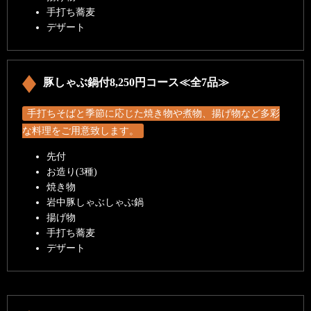
手打ち蕎麦
デザート
豚しゃぶ鍋付8,250円コース≪全7品≫
手打ちそばと季節に応じた焼き物や煮物、揚げ物など多彩
な料理をご用意致します。
先付
お造り(3種)
焼き物
岩中豚しゃぶしゃぶ鍋
揚げ物
手打ち蕎麦
デザート