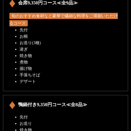
会席9,350円コース≪全9品≫
旬のおすすめ食材など豪華で繊細な料理をご堪能いただけ
るコース
先付
お椀
お造り(3種)
凌ぎ
焼き物
煮物
揚げ物
手落ちそば
デザート
鴨鍋付き9,350円コース≪全8品≫
先付
お造り
焼き物