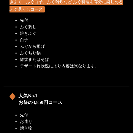
きふぐ、ふぐ白子、ふぐ雑炊など ふぐ料理を存分に楽しめる
ふぐ尽くしコース
先付
ふぐ刺し
焼きふぐ
白子
ふぐから揚げ
ふぐちり鍋
雑炊またはそば
デザートれ状況により内容は異なります。
人気No.1
お昼の3,850円コース
先付
お造り
焼き物