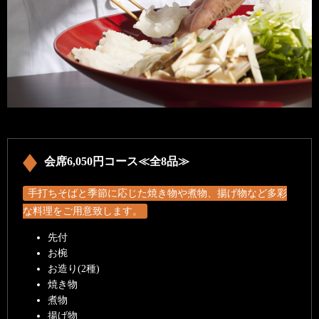
会席6,050円コース≪全8品≫
手打ちそばと季節に応じた焼き物や煮物、揚げ物など多彩
な料理をご用意致します。
先付
お椀
お造り(2種)
焼き物
煮物
揚げ物